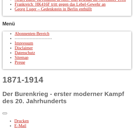
Frankreich: HK416F tritt gegen das Lebel-Gewehr an
Georg Luger – Gedenkstein in Berlin enthüllt
Menü
Abonnenten-Bereich
-------------------------
Impressum
Disclaimer
Datenschutz
Sitemap
Presse
1871-1914
Der Burenkrieg - erster moderner Kampf
des 20. Jahrhunderts
Drucken
E-Mail