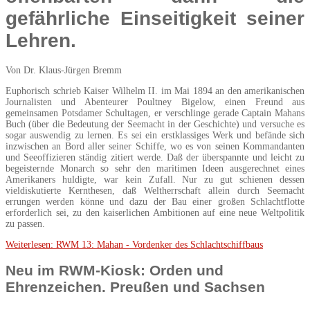
gefährliche Einseitigkeit seiner
Lehren.
Von Dr. Klaus-Jürgen Bremm
Euphorisch schrieb Kaiser Wilhelm II. im Mai 1894 an den amerikanischen
Journalisten und Abenteurer Poultney Bigelow, einen Freund aus
gemeinsamen Potsdamer Schultagen, er verschlinge gerade Captain Mahans
Buch (über die Bedeutung der Seemacht in der Geschichte) und versuche es
sogar auswendig zu lernen. Es sei ein erstklassiges Werk und befände sich
inzwischen an Bord aller seiner Schiffe, wo es von seinen Kommandanten
und Seeoffizieren ständig zitiert werde. Daß der überspannte und leicht zu
begeisternde Monarch so sehr den maritimen Ideen ausgerechnet eines
Amerikaners huldigte, war kein Zufall. Nur zu gut schienen dessen
vieldiskutierte Kernthesen, daß Weltherrschaft allein durch Seemacht
errungen werden könne und dazu der Bau einer großen Schlachtflotte
erforderlich sei, zu den kaiserlichen Ambitionen auf eine neue Weltpolitik
zu passen.
Weiterlesen: RWM 13: Mahan - Vordenker des Schlachtschiffbaus
Neu im RWM-Kiosk: Orden und
Ehrenzeichen. Preußen und Sachsen