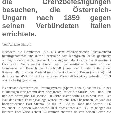
die Grenzbefestigungen
besuchen, die Österreich-
Ungarn nach 1859 gegen
seinen Verbündeten Italien
errichtete.
Von Adriano Simoni
Nachdem die Lombardei 1859 aus dem österreichischen Staatsverband
herausgenommen und durch Frankreich dem Königreich Italien geschenkt
wurde, bildete die Südgrenze Tirols zugleich die Grenze des Kaisertums
Österreich. Neuralgischer Punkt war die westliche Grenze mit der
Lombardei im Bereich des Tunöl-Paß (Passo del Tonale) entlang der
Kaiserstraße, die von Mailand nach Trient (Trento), Bozen (Bolzano) und
dem Brenner-Paß führte. Die hatte der Marschall Radetzky gefordert; 1859
war sie fertig geworden.
Es entstand daraufhin ein Festungssystem (Sperre Tonale) das im Fall eines
zukünftigen Krieges mit dem Königreich Italien die Straße, den Tunöl-Paß
und das Vermiglio-Tal sperrte. 50 Jahre später sollte es so weit sein. Der
Bau der ersten Festungsanlage wurde im Jahr 1860 begonnen, es war das
beeindruckende Fort Strinio. Es lag in 1538 m Höhe und wurde 1866
vollendet. In dessen Nähe wurde 1891 etwas tiefer auf 1350 m gelegen das
kleinere Fort Velon gebaut. Zusammen sperrten sie von beiden Seiten die