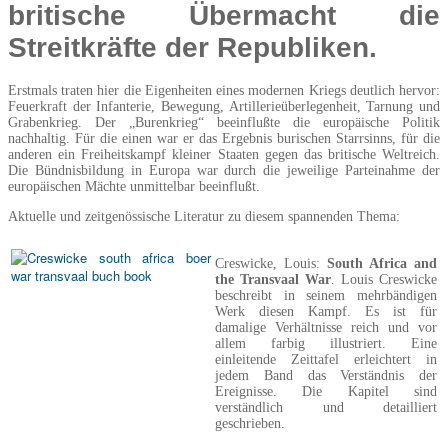
britische Übermacht die
Streitkräfte der Republiken.
Erstmals traten hier die Eigenheiten eines modernen Kriegs deutlich hervor:
Feuerkraft der Infanterie, Bewegung, Artillerieüberlegenheit, Tarnung und
Grabenkrieg. Der „Burenkrieg“ beeinflußte die europäische Politik
nachhaltig. Für die einen war er das Ergebnis burischen Starrsinns, für die
anderen ein Freiheitskampf kleiner Staaten gegen das britische Weltreich.
Die Bündnisbildung in Europa war durch die jeweilige Parteinahme der
europäischen Mächte unmittelbar beeinflußt.
Aktuelle und zeitgenössische Literatur zu diesem spannenden Thema:
Creswicke, Louis:
South Africa and
the Transvaal War
. Louis Creswicke
beschreibt in seinem mehrbändigen
Werk diesen Kampf. Es ist für
damalige Verhältnisse reich und vor
allem farbig illustriert. Eine
einleitende Zeittafel erleichtert in
jedem Band das Verständnis der
Ereignisse. Die Kapitel sind
verständlich und detailliert
geschrieben.