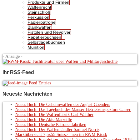
Produkte und Firmen
Waffenrecht
Steinschloß
Perkussion
Papierpatrone
Blankwaffen
Pistolen und Revolver
Repetierbüchsen
Selbstladebüchsen
Munition
- Anzeige -
Ihr RSS-Feed
Feed Entries
Neueste Nachrichten
Neues Buch: Die Geheimwaffen des August Coenders
Neues Buch: Das Tagebuch des Mauser-Betriebsinspektors Gaiser
Neues Buch: Die Waffenfabrik Carl Walther
Neues Buch: Die Akte Marseille
Neues Buch: Deutsche Patronenfabriken
Neues Buch: Der Waffenhändler Samuel Norris
Marktübersicht 7,5x55 Suisse - neu im RWM-Kiosk
Neues Buch: Revolution in Kiel! Das geschah im November 1918