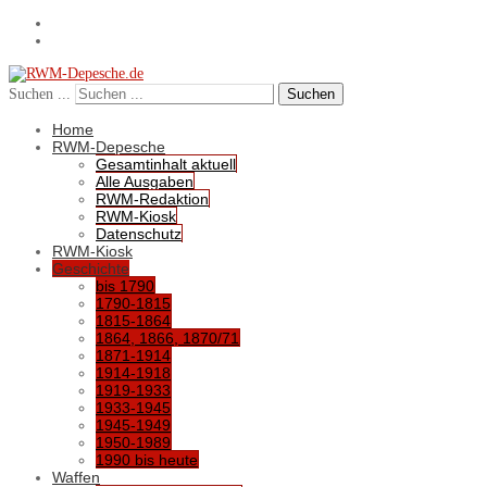
Suchen ...
Suchen
Home
RWM-Depesche
Gesamtinhalt aktuell
Alle Ausgaben
RWM-Redaktion
RWM-Kiosk
Datenschutz
RWM-Kiosk
Geschichte
bis 1790
1790-1815
1815-1864
1864, 1866, 1870/71
1871-1914
1914-1918
1919-1933
1933-1945
1945-1949
1950-1989
1990 bis heute
Waffen